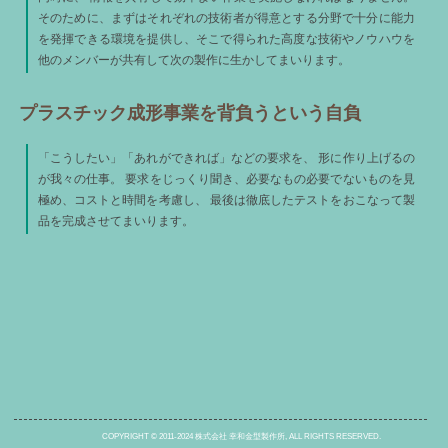
そのために、まずはそれぞれの技術者が得意とする分野で十分に能力
を発揮できる環境を提供し、そこで得られた高度な技術やノウハウを
他のメンバーが共有して次の製作に生かしてまいります。
プラスチック成形事業を背負うという自負
「こうしたい」「あれができれば」などの要求を、 形に作り上げるの
が我々の仕事。 要求をじっくり聞き、必要なもの必要でないものを見
極め、コストと時間を考慮し、 最後は徹底したテストをおこなって製
品を完成させてまいります。
COPYRIGHT © 2011-2024 株式会社 幸和金型製作所, ALL RIGHTS RESERVED.