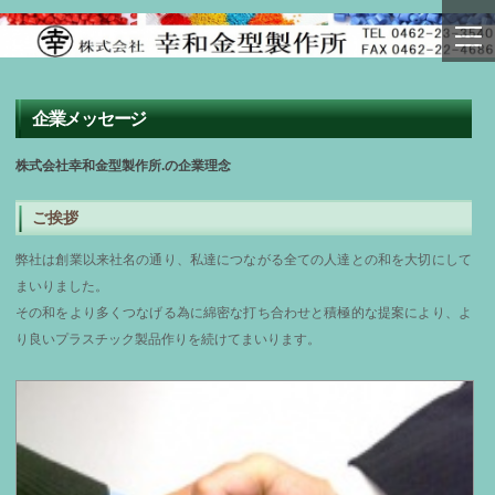
togg
navi
企業メッセージ
株式会社幸和金型製作所.の企業理念
ご挨拶
弊社は創業以来社名の通り、私達につながる全ての人達との和を大切にして
まいりました。
その和をより多くつなげる為に綿密な打ち合わせと積極的な提案により、よ
り良いプラスチック製品作りを続けてまいります。